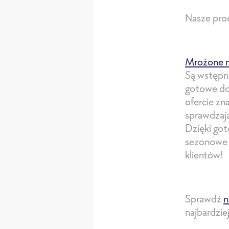
Nasze prod
Mrożone 
Są wstępni
gotowe do 
ofercie zn
sprawdzają
Dzięki go
sezonowe 
klientów!
Sprawdź
n
najbardzie