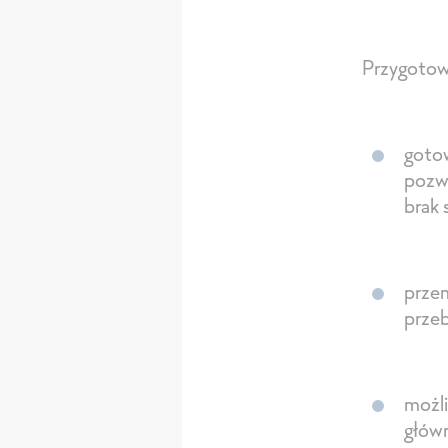
Przygotowu
gotow
pozw
brak 
przem
przeb
możli
główn