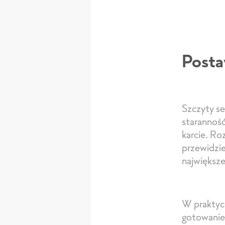
Posta
Szczyty s
staranność
karcie. Ro
przewidzie
największe
W praktyce
gotowanie 