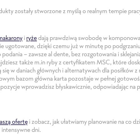
ukty zostały stworzone z myślą o realnym tempie prac
makarony
i
ryże
dają prawdziwą swobodę w komponowan
e ugotowane, dzięki czemu już w minutę po podgrzaniu
podania – zawsze al dente, bez rozgotowania i sklejani
ajdziesz także m.in ryby z certyfikatem MSC, które dos
 się w daniach głównych i alternatywach dla posiłków z
towym bazom główna karta pozostaje w pełnej gotowośc
pozycje wprowadzisz błyskawicznie, odpowiadając na 
aszą ofertę
i zobacz, jak ułatwiamy planowanie na co dzie
j intensywne dni.