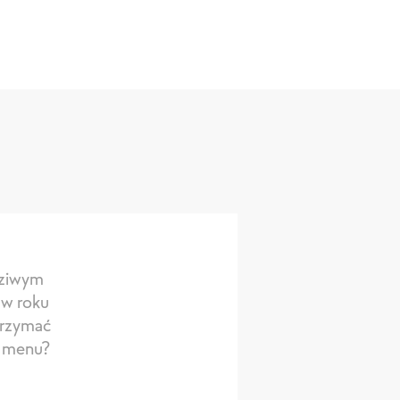
dziwym
 w roku
utrzymać
m menu?