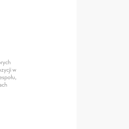
órych
ozycji w
espołu,
nach