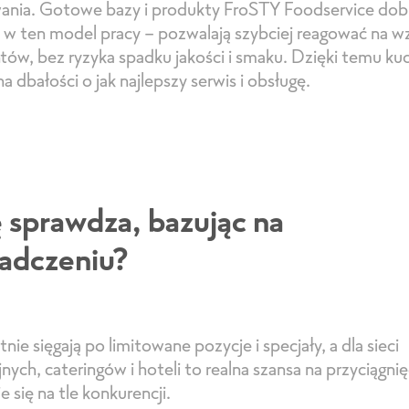
ania. Gotowe bazy i produkty FroSTY Foodservice dob
ę w ten model pracy – pozwalają szybciej reagować na w
entów, bez ryzyka spadku jakości i smaku. Dzięki temu k
na dbałości o jak najlepszy serwis i obsługę.
ę sprawdza, bazując na
adczeniu?
nie sięgają po limitowane pozycje i specjały, a dla sieci
nych, cateringów i hoteli to realna szansa na przyciągnięc
 się na tle konkurencji.