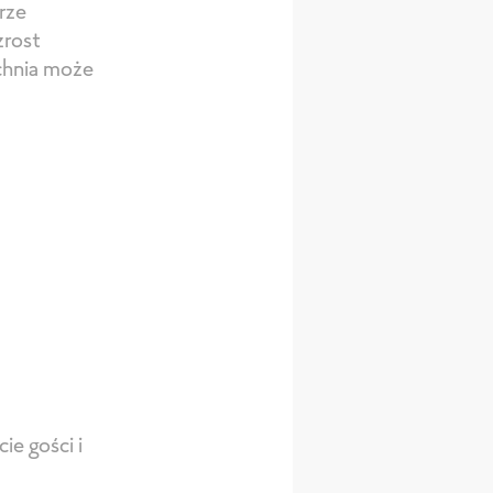
rze
zrost
uchnia może
ie gości i