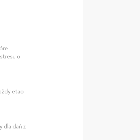
óre
stresu o
ażdy etao
 dla dań z