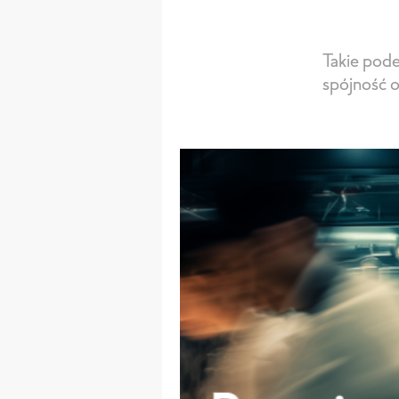
Takie pod
spójność o