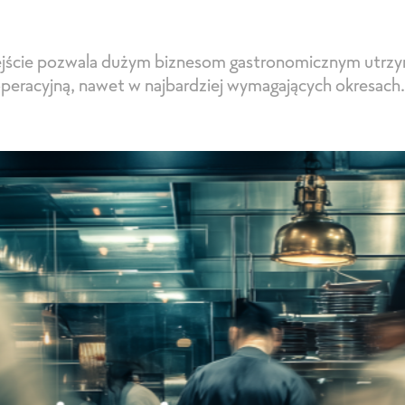
ejście pozwala dużym biznesom gastronomicznym utrz
peracyjną, nawet w najbardziej wymagających okresach.