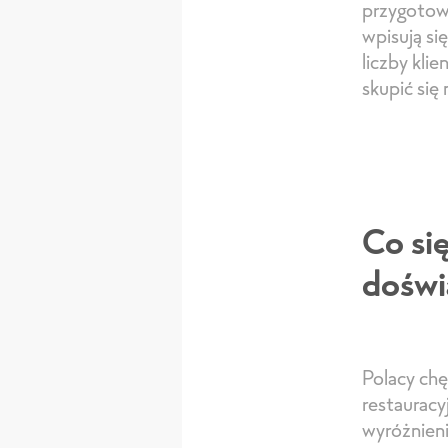
przygotow
wpisują si
liczby kli
skupić się 
Co si
doświ
Polacy chęt
restauracyj
wyróżnienie