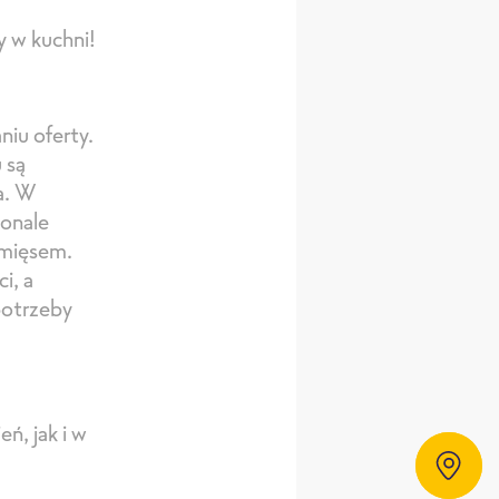
y w kuchni!
iu oferty.
 są
a. W
konale
 mięsem.
i, a
potrzeby
ń, jak i w
Dystrybutorzy