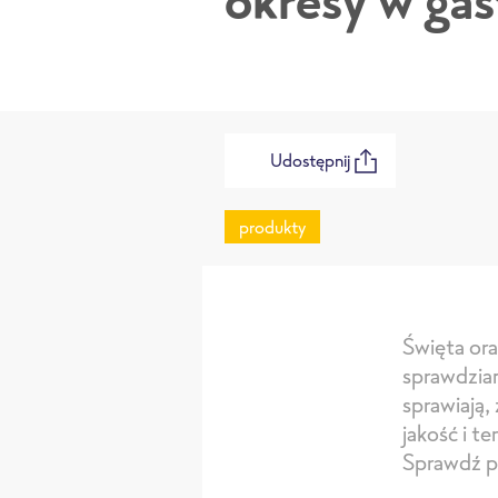
okresy w ga
Udostępnij
produkty
Święta or
sprawdzian
sprawiają,
jakość i t
Sprawdź p