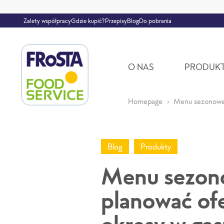
Zalety współpracy
Gdzie kupić?
Przepisy
Blog
Do pobrania
O NAS
PRODUK
Homepage
Menu sezonowe b
Blog
Produkty
Menu sezono
planować of