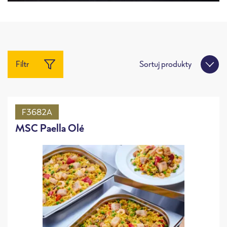
Filtr
Sortuj produkty
F3682A
MSC Paella Olé