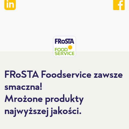
e
n
e
FRoSTA Foodservice zawsze
smaczna!
Mrożone produkty
najwyższej jakości.