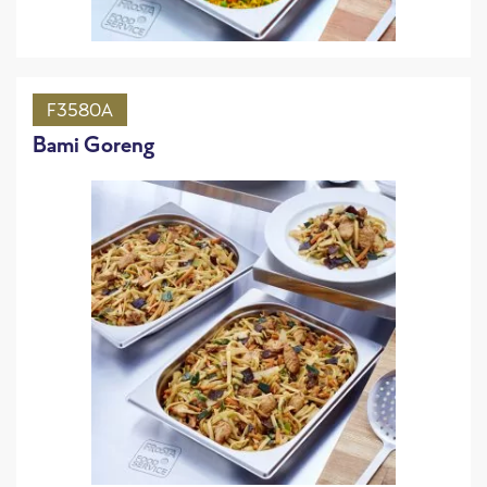
F3580A
Bami Goreng