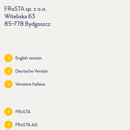
FRoSTA sp. z o.o.
Witebska 63
85-778 Bydgoszcz
English version
Deutsche Version
Versione Italiana
FRoSTA
FRoSTA AG