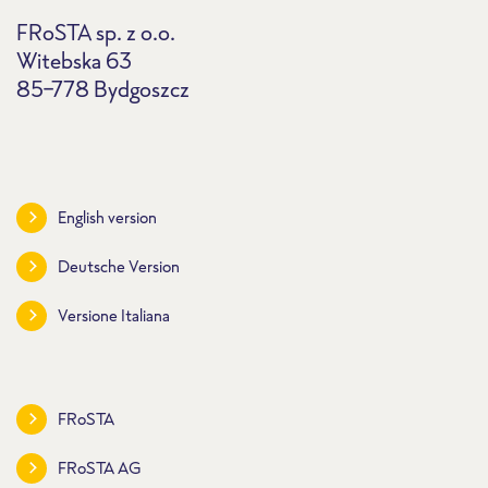
FRoSTA sp. z o.o.
Witebska 63
85-778 Bydgoszcz
English version
Deutsche Version
Versione Italiana
FRoSTA
FRoSTA AG