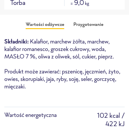
Torba
9,0
=
kg
Wartości odżywcze
Przygotowanie
Składniki:
Kalafior, marchew żółta, marchew,
kalafior romanesco, groszek cukrowy, woda,
MASŁO 7 %, oliwa z oliwek, sól, cukier, pieprz.
Produkt może zawierać: pszenicę, jęczmień, żyto,
Piekarnik
Piekarnik konwekcyjno-
Frytownica
owies, skorupiaki, jaja, ryby, soję, seler, gorczycę,
mikrofalowy
mięczaki.
Wartość energetyczna
102 kcal /
422 kJ