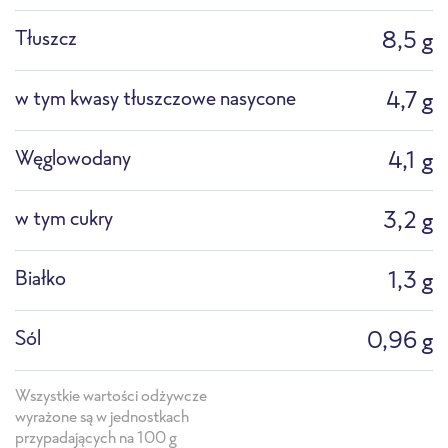
Patelnia
Garnek
Rozmrażanie
Tłuszcz
8,5 g
w tym kwasy tłuszczowe nasycone
4,7 g
Węglowodany
4,1 g
Profesjonalna mikrofala
Piec konwekcyjno-
w tym cukry
3,2 g
parowy
Białko
1,3 g
Sól
0,96 g
Wszystkie wartości odżywcze
wyrażone są w jednostkach
przypadających na 100 g