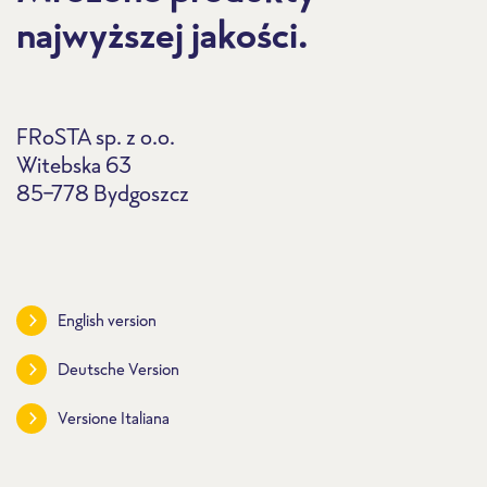
najwyższej jakości.
FRoSTA sp. z o.o.
Witebska 63
85-778 Bydgoszcz
English version
Deutsche Version
Versione Italiana