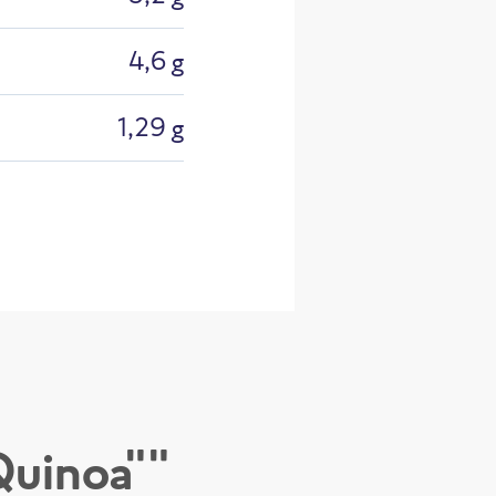
4,6 g
1,29 g
Quinoa""