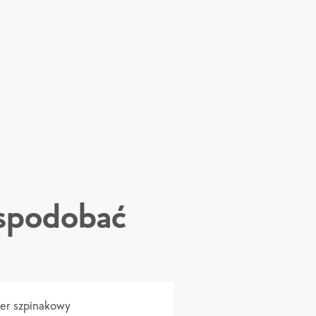
 spodobać
er szpinakowy