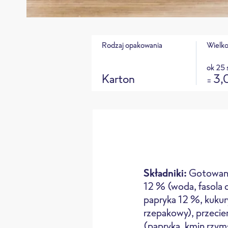
Rodzaj opakowania
Wielk
ok 25 
Karton
3,
=
Składniki:
Gotowana
12 % (woda, fasola 
papryka 12 %, kukury
rzepakowy), przeci
Piekarnik
Pi
(papryka, kmin rzyms