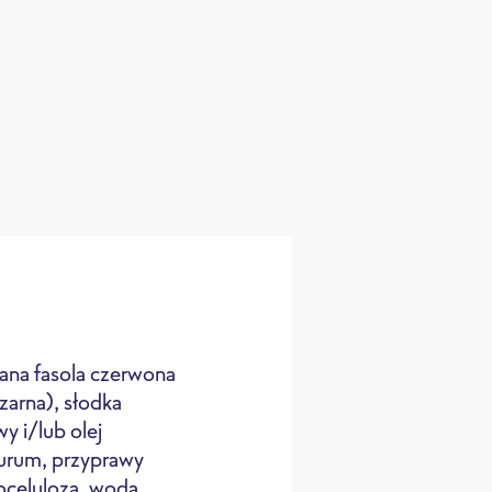
na fasola czerwona
zarna), słodka
y i/lub olej
urum, przyprawy
Garnek
loceluloza, woda,