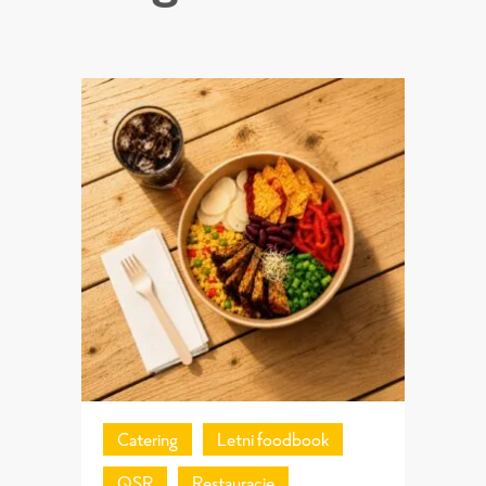
Catering
Letni foodbook
QSR
Restauracje