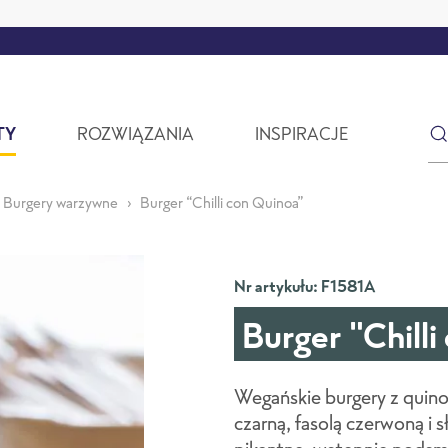
TY
ROZWIĄZANIA
INSPIRACJE
Burgery warzywne
Burger “Chilli con Quinoa”
Nr artykułu: F1581A
Burger "Chilli
Wegańskie burgery z quino
czarną, fasolą czerwoną i s