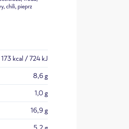
, chili, pieprz
173 kcal / 724 kJ
8,6 g
1,0 g
16,9 g
5,2 g