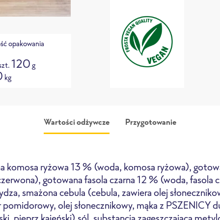
ość opakowania
120
szt.
g
0
kg
Wartości odżywcze
Przygotowanie
 komosa ryżowa 13 % (woda, komosa ryżowa), gotowa
czerwona), gotowana fasola czarna 12 % (woda, fasola c
dza, smażona cebula (cebula, zawiera olej słonecznikow
er pomidorowy, olej słonecznikowy, mąka z PSZENICY d
ekarnik konwekcyjno-
Frytownica
Patelnia
mikrofalowy
ki, pieprz kajeński) sól, substancja zagęszczająca mety