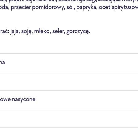
woda, przecier pomidorowy, sól, papryka, ocet spirytusowy
ć: jaja, soję, mleko, seler, gorczycę.
ofesjonalna mikrofala
Piec konwekcyjno-
na
parowy
zowe nasycone