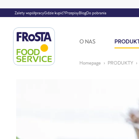
Zalety współpracy
Gdzie kupić?
Przepisy
Blog
Do pobrania
O NAS
PRODUK
Homepage
PRODUKTY