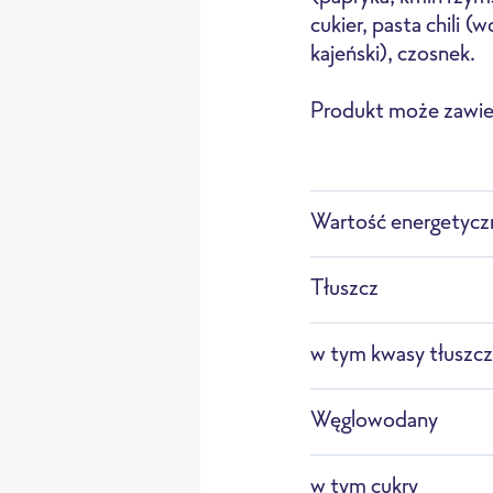
cukier, pasta chili (
kajeński), czosnek.
Produkt może zawiera
Rozmrażanie
Pr
Wartość energetycz
Tłuszcz
w tym kwasy tłuszc
Węglowodany
w tym cukry