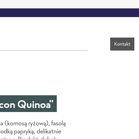
Kontakt
 con Quinoa"
a (komosą ryżową), fasolą
łodką papryką, delikatnie