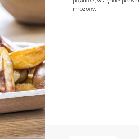
pikantne, wstępnie podsm
mrożony.