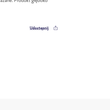
ażane. Produkt głęboko
Udostępnij