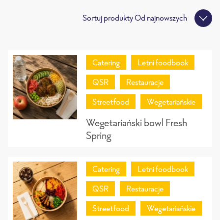
Sortuj produkty
Od najnowszych
Catering
Letni foodbook
QSR
Restauracje
Streetfood
Wegetariańskie
Wegetariański bowl Fresh
Spring
Catering
Letni foodbook
QSR
Restauracje
Streetfood
Wegetariańskie