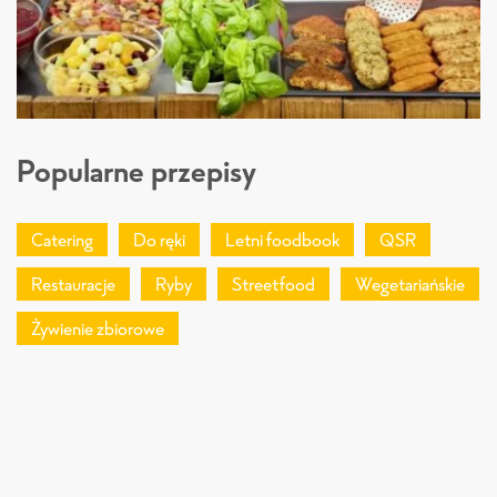
Popularne przepisy
Catering
Do ręki
Letni foodbook
QSR
Restauracje
Ryby
Streetfood
Wegetariańskie
Żywienie zbiorowe