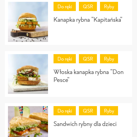
Do ręki
QSR
Ryby
Kanapka rybna "Kapitańska"
Do ręki
QSR
Ryby
Włoska kanapka rybna "Don
Pesce"
Do ręki
QSR
Ryby
Sandwich rybny dla dzieci