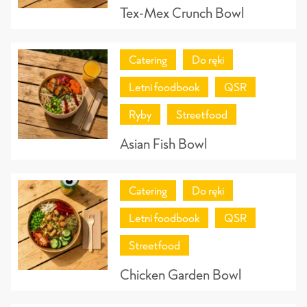
Tex-Mex Crunch Bowl
Catering
Do ręki
Letni foodbook
QSR
Ryby
Streetfood
Asian Fish Bowl
Catering
Do ręki
Letni foodbook
QSR
Streetfood
Chicken Garden Bowl