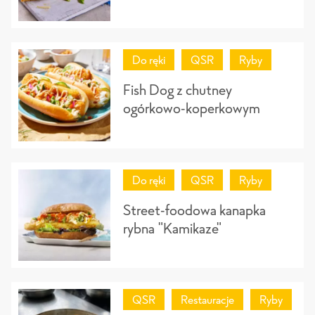
Do ręki
QSR
Ryby
Fish Dog z chutney
ogórkowo-koperkowym
Do ręki
QSR
Ryby
Street-foodowa kanapka
rybna "Kamikaze"
QSR
Restauracje
Ryby