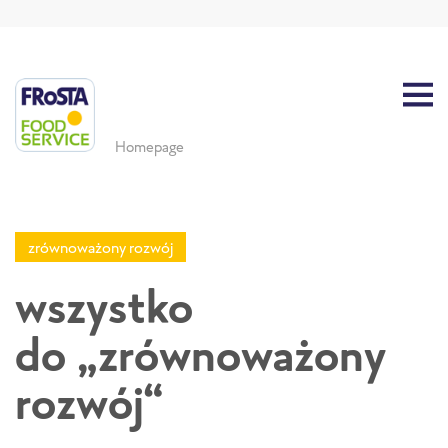
Homepage
zrównoważony rozwój
wszystko
do „zrównoważony
rozwój“