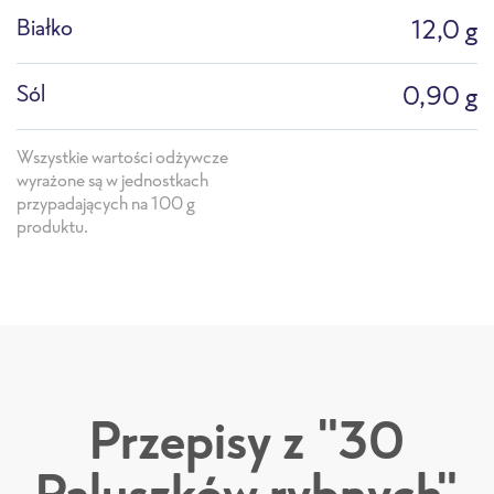
Białko
12,0 g
Profesjonalna mikrofala
Piec konwekcyjno-
parowy
Sól
0,90 g
Wszystkie wartości odżywcze
wyrażone są w jednostkach
przypadających na 100 g
produktu.
Przepisy z "30
Paluszków rybnych"