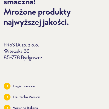
smaczna!
Mrożone produkty
najwyższej jakości.
FRoSTA sp. z o.o.
Witebska 63
85-778 Bydgoszcz
English version
Deutsche Version
Versione Italiana