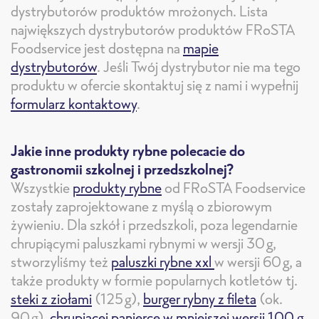
dystrybutorów produktów mrożonych. Lista
największych dystrybutorów produktów FRoSTA
Foodservice jest dostępna na
mapie
dystrybutorów
. Jeśli Twój dystrybutor nie ma tego
produktu w ofercie skontaktuj się z nami i wypełnij
formularz kontaktowy
.
Jakie inne produkty rybne polecacie do
gastronomii szkolnej i przedszkolnej?
Wszystkie
produkty rybne
od FRoSTA Foodservice
zostały zaprojektowane z myślą o zbiorowym
żywieniu. Dla szkół i przedszkoli, poza legendarnie
chrupiącymi paluszkami rybnymi w wersji 30g,
stworzyliśmy też
paluszki rybne xxl
w wersji 60g, a
także produkty w formie popularnych kotletów tj.
steki z ziołami
(125g),
burger rybny z fileta
(ok.
90g),
chrupiącej panierce w mniejszej wersji 100 g