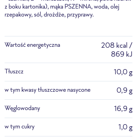
z boku kartonika), mąka PSZENNA, woda, olej
rzepakowy, sól, drożdże, przyprawy.
Piekarnik
Piekarnik konwekcyjno-
Frytownica
mikrofalowy
Wartość energetyczna
208 kcal /
869 kJ
Tłuszcz
10,0 g
Patelnia
Garnek
Rozmrażanie
w tym kwasy tłuszczowe nasycone
0,9 g
Węglowodany
16,9 g
w tym cukry
1,0 g