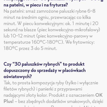
na patelni, w piecu i na fryturze?
Na patelni: smaż zamrożone paluszki rybne 6–8
minut na średnim ogniu, przewracając co kilka
minut. W piecu konwekcyjnym: ok. 1 minutę i 20
sekund na blasze (piec konwekcyjno-mikrofalowy)
lub 10-12 minut (piec konwekcyjno-parowy w
temperaturze 160°C-180°C). We frytownicy:
180°C przez 3 do 5 minut.
Czy “30 paluszków rybnych” to produkt
dopuszczony do sprzedaży w placówkach
oświatowych?
Tak, to prosta kompozycja ryby (tylko i wyłącznie
filetów rybnych) i panierki z przyprawami
nadającymi złoty kolor. Produkt z oznaczeniem
OK
Plus!
– bez zbędnych dodatków smakowych, dzięki