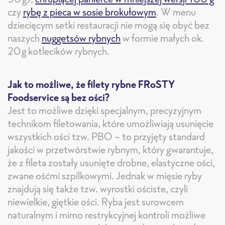
czy
rybę z pieca w sosie brokułowym
. W menu
dziecięcym setki restauracji nie mogą się obyć bez
naszych
nuggetsów rybnych
w formie małych ok.
20g kotlecików rybnych.
Jak to możliwe, że filety rybne FRoSTY
Foodservice są bez ości?
Jest to możliwe dzięki specjalnym, precyzyjnym
technikom filetowania, które umożliwiają usunięcie
wszystkich ości tzw. PBO – to przyjęty standard
jakości w przetwórstwie rybnym, który gwarantuje,
że z fileta zostały usunięte drobne, elastyczne ości,
zwane ośćmi szpilkowymi. Jednak w mięsie ryby
znajdują się także tzw. wyrostki ościste, czyli
niewielkie, giętkie ości. Ryba jest surowcem
naturalnym i mimo restrykcyjnej kontroli możliwe