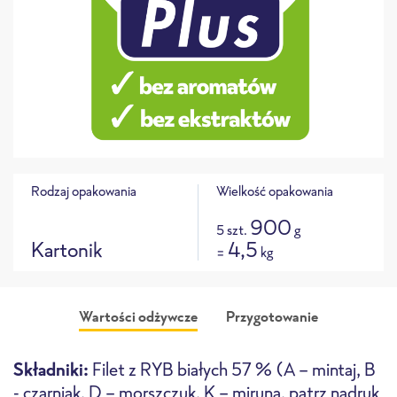
Rodzaj opakowania
Wielkość opakowania
900
5 szt.
g
Kartonik
4,5
=
kg
Wartości odżywcze
Przygotowanie
Składniki:
Filet z RYB białych 57 % (A - mintaj, B
- czarniak, D - morszczuk, K - miruna, patrz nadruk