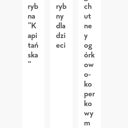
ryb
ryb
ch
na
ny
ut
"K
dla
ne
api
dzi
y
tań
eci
og
ska
órk
"
ow
o-
ko
per
ko
wy
m